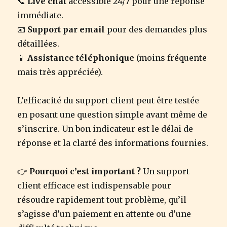
📞
Live chat
accessible 24/7 pour une réponse
immédiate.
📧
Support par email
pour des demandes plus
détaillées.
📱
Assistance téléphonique
(moins fréquente
mais très appréciée).
L’efficacité du support client peut être testée
en posant une question simple avant même de
s’inscrire. Un bon indicateur est le délai de
réponse et la clarté des informations fournies.
👉
Pourquoi c’est important ?
Un support
client efficace est indispensable pour
résoudre rapidement tout problème, qu’il
s’agisse d’un paiement en attente ou d’une