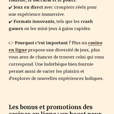
✔️
Jeux en direct
avec croupiers réels pour
une expérience immersive.
✔️
Formats innovants
, tels que les
crash
games
ou les mini-jeux à gains rapides.
👉
Pourquoi c’est important ?
Plus un
casino
en ligne
propose une diversité de jeux, plus
vous avez de chances de trouver celui qui vous
correspond. Une ludothèque bien fournie
permet aussi de varier les plaisirs et
d’explorer de nouvelles expériences ludiques.
Les bonus et promotions des