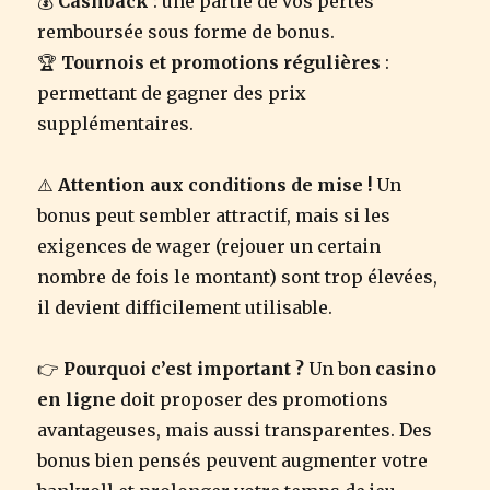
💰
Cashback
: une partie de vos pertes
remboursée sous forme de bonus.
🏆
Tournois et promotions régulières
:
permettant de gagner des prix
supplémentaires.
⚠️
Attention aux conditions de mise !
Un
bonus peut sembler attractif, mais si les
exigences de wager (rejouer un certain
nombre de fois le montant) sont trop élevées,
il devient difficilement utilisable.
👉
Pourquoi c’est important ?
Un bon
casino
en ligne
doit proposer des promotions
avantageuses, mais aussi transparentes. Des
bonus bien pensés peuvent augmenter votre