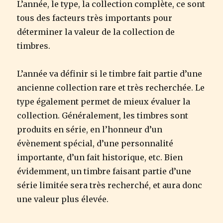
L’année, le type, la collection complète, ce sont
tous des facteurs très importants pour
déterminer la valeur de la collection de
timbres.
L’année va définir si le timbre fait partie d’une
ancienne collection rare et très recherchée. Le
type également permet de mieux évaluer la
collection. Généralement, les timbres sont
produits en série, en l’honneur d’un
évènement spécial, d’une personnalité
importante, d’un fait historique, etc. Bien
évidemment, un timbre faisant partie d’une
série limitée sera très recherché, et aura donc
une valeur plus élevée.