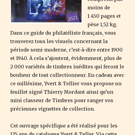
moins de
1 450 pages et
pèse 1,52 kg.
Dans ce guide du philatéliste français, vous
trouverez tous les visuels concernant la
période semi-moderne, c’est-à-dire entre 1900
et 1940. À cela s’ajoutent, évidemment, plus de
2 000 variétés de timbres inédites qui feront le
bonheur de tout collectionneur. En cadeau avec
ce millésime, Yvert & Tellier vous propose un
feuillet signé Thierry Mordant ainsi qu’un
mini classeur de Timbres pour ranger vos
précieuses vignettes de collection.
Cet ouvrage spécifique a été réalisé pour les
125 ans du catalogue Yvert & Teller. Via cette