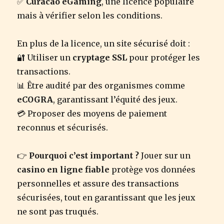
✅
Curacao eGaming
, une licence populaire
mais à vérifier selon les conditions.
En plus de la licence, un site sécurisé doit :
🔐 Utiliser un
cryptage SSL
pour protéger les
transactions.
📊 Être audité par des organismes comme
eCOGRA
, garantissant l’équité des jeux.
💳 Proposer des moyens de paiement
reconnus et sécurisés.
👉
Pourquoi c’est important ?
Jouer sur un
casino en ligne fiable
protège vos données
personnelles et assure des transactions
sécurisées, tout en garantissant que les jeux
ne sont pas truqués.