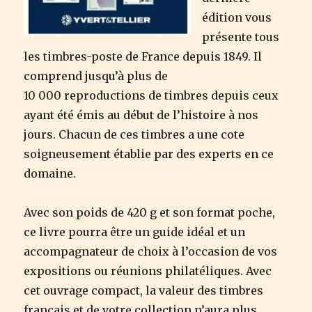
édition vous
présente tous
les timbres-poste de France depuis 1849. Il
comprend jusqu’à plus de
10 000 reproductions de timbres depuis ceux
ayant été émis au début de l’histoire à nos
jours. Chacun de ces timbres a une cote
soigneusement établie par des experts en ce
domaine.
Avec son poids de 420 g et son format poche,
ce livre pourra être un guide idéal et un
accompagnateur de choix à l’occasion de vos
expositions ou réunions philatéliques. Avec
cet ouvrage compact, la valeur des timbres
français et de votre collection n’aura plus