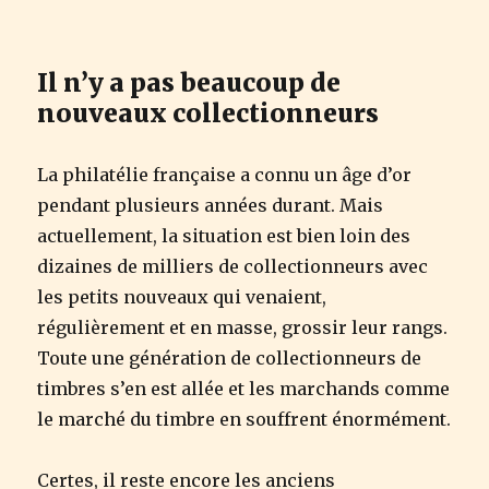
Il n’y a pas beaucoup de
nouveaux collectionneurs
La philatélie française a connu un âge d’or
pendant plusieurs années durant. Mais
actuellement, la situation est bien loin des
dizaines de milliers de collectionneurs avec
les petits nouveaux qui venaient,
régulièrement et en masse, grossir leur rangs.
Toute une génération de collectionneurs de
timbres s’en est allée et les marchands comme
le marché du timbre en souffrent énormément.
Certes, il reste encore les anciens