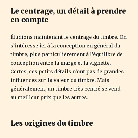
Le centrage, un détail à prendre
en compte
Étudions maintenant le centrage du timbre. On
s’intéresse ici à la conception en général du
timbre, plus particulièrement à l’équilibre de
conception entre la marge et la vignette.
Certes, ces petits détails n’ont pas de grandes
influences sur la valeur du timbre. Mais
généralement, un timbre très centré se vend
au meilleur prix que les autres.
Les origines du timbre