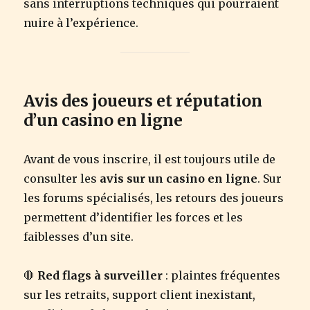
sans interruptions techniques qui pourraient
nuire à l’expérience.
Avis des joueurs et réputation
d’un casino en ligne
Avant de vous inscrire, il est toujours utile de
consulter les
avis sur un casino en ligne
. Sur
les forums spécialisés, les retours des joueurs
permettent d’identifier les forces et les
faiblesses d’un site.
🛑
Red flags à surveiller
: plaintes fréquentes
sur les retraits, support client inexistant,