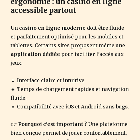
ergonomie : un casino en ligne
accessible partout
Un
casino en ligne moderne
doit être fluide
et parfaitement optimisé pour les mobiles et
tablettes. Certains sites proposent même une
application dédiée
pour faciliter l’accès aux
jeux.
🔹 Interface claire et intuitive.
🔹 Temps de chargement rapides et navigation
fluide.
🔹 Compatibilité avec iOS et Android sans bugs.
👉
Pourquoi c’est important ?
Une plateforme
bien conçue permet de jouer confortablement,