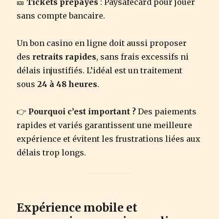
🎫
Tickets prépayés
: Paysafecard pour jouer
sans compte bancaire.
Un bon casino en ligne doit aussi proposer
des
retraits rapides
, sans frais excessifs ni
délais injustifiés. L’idéal est un traitement
sous
24 à 48 heures
.
👉
Pourquoi c’est important ?
Des paiements
rapides et variés garantissent une meilleure
expérience et évitent les frustrations liées aux
délais trop longs.
Expérience mobile et