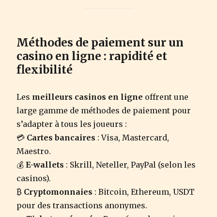
Méthodes de paiement sur un
casino en ligne : rapidité et
flexibilité
Les
meilleurs casinos en ligne
offrent une
large gamme de méthodes de paiement pour
s’adapter à tous les joueurs :
💳
Cartes bancaires
: Visa, Mastercard,
Maestro.
💰
E-wallets
: Skrill, Neteller, PayPal (selon les
casinos).
₿
Cryptomonnaies
: Bitcoin, Ethereum, USDT
pour des transactions anonymes.