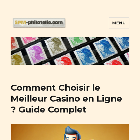
MENU
spm-philatelie.com
Comment Choisir le
Meilleur Casino en Ligne
? Guide Complet