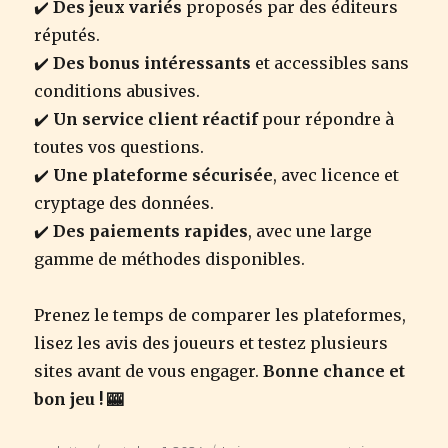
✔️
Des jeux variés
proposés par des éditeurs
réputés.
✔️
Des bonus intéressants
et accessibles sans
conditions abusives.
✔️
Un service client réactif
pour répondre à
toutes vos questions.
✔️
Une plateforme sécurisée
, avec licence et
cryptage des données.
✔️
Des paiements rapides
, avec une large
gamme de méthodes disponibles.
Prenez le temps de comparer les plateformes,
lisez les avis des joueurs et testez plusieurs
sites avant de vous engager.
Bonne chance et
bon jeu ! 🎰